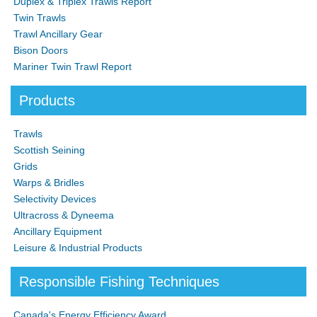
Duplex & Triplex Trawls Report
Twin Trawls
Trawl Ancillary Gear
Bison Doors
Mariner Twin Trawl Report
Products
Trawls
Scottish Seining
Grids
Warps & Bridles
Selectivity Devices
Ultracross & Dyneema
Ancillary Equipment
Leisure & Industrial Products
Responsible Fishing Techniques
Canada's Energy Efficiency Award