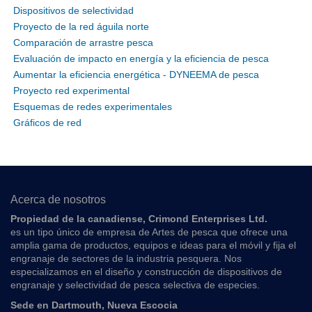
Dispositivos de selectividad
Proyecto de la red águila norte
Comparación de arrastre pesca
Evaluación de impacto en energía y la eficiencia de pesca
Aumentar la eficiencia energética - DYNEEMA de pesca
Proyecto red experimental
Esquemas de redes experimentales
Gráficos de red
Acerca de nosotros
Propiedad de la canadiense, Crimond Enterprises Ltd.
es un tipo único de empresa de Artes de pesca que ofrece una
amplia gama de productos, equipos e ideas para el móvil y fija el
engranaje de sectores de la industria pesquera. Nos
especializamos en el diseño y construcción de dispositivos de
engranaje y selectividad de pesca selectiva de especies.
Sede en Dartmouth, Nueva Escocia