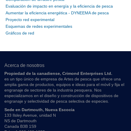
Evaluación de impacto en energía y la eficiencia de pesca
Aumentar la eficiencia energética - DYNEEMA de pesca
Proyecto red experimental
Esquemas de redes experimentales
Gráficos de red
Acerca de nosotros
Propiedad de la canadiense, Crimond Enterprises Ltd.
es un tipo único de empresa de Artes de pesca que ofrece una
amplia gama de productos, equipos e ideas para el móvil y fija el
engranaje de sectores de la industria pesquera. Nos
especializamos en el diseño y construcción de dispositivos de
engranaje y selectividad de pesca selectiva de especies.
Sede en Dartmouth, Nueva Escocia
133 Ilsley Avenue, unidad N
NS de Dartmouth
Canada B3B 1S9