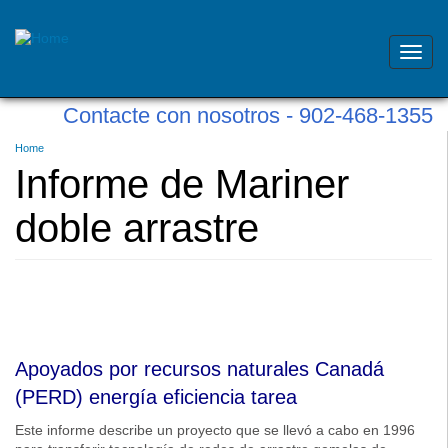
Toggl
navig
Skip
Contacte con nosotros - 902-468-1355
to
main
Usted
Home
content
está
Informe de Mariner
aquí
doble arrastre
Apoyados por recursos naturales Canadá
(PERD) energía eficiencia tarea
Este informe describe un proyecto que se llevó a cabo en 1996