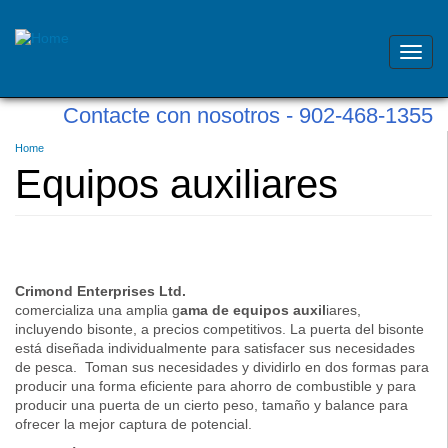
Toggl
navig
Skip
Contacte con nosotros - 902-468-1355
to
main
Usted
Home
content
está
Equipos auxiliares
aquí
Crimond Enterprises Ltd.
comercializa una amplia g
ama de equipos auxil
iares,
incluyendo bisonte, a precios competitivos. La puerta del bisonte
está diseñada individualmente para satisfacer sus necesidades
de pesca. Toman sus necesidades y dividirlo en dos formas para
producir una forma eficiente para ahorro de combustible y para
producir una puerta de un cierto peso, tamaño y balance para
ofrecer la mejor captura de potencial.