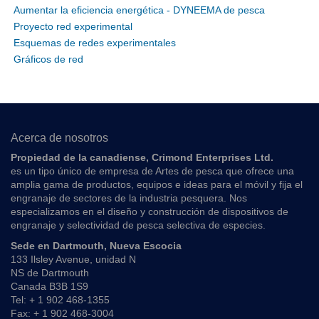
Aumentar la eficiencia energética - DYNEEMA de pesca
Proyecto red experimental
Esquemas de redes experimentales
Gráficos de red
Acerca de nosotros
Propiedad de la canadiense, Crimond Enterprises Ltd.
es un tipo único de empresa de Artes de pesca que ofrece una
amplia gama de productos, equipos e ideas para el móvil y fija el
engranaje de sectores de la industria pesquera. Nos
especializamos en el diseño y construcción de dispositivos de
engranaje y selectividad de pesca selectiva de especies.
Sede en Dartmouth, Nueva Escocia
133 Ilsley Avenue, unidad N
NS de Dartmouth
Canada B3B 1S9
Tel: + 1 902 468-1355
Fax: + 1 902 468-3004