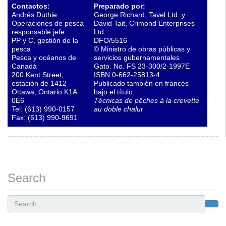
Contactos:
Preparado por:
Andrés Duthie
George Richard, Tavel Ltd. y
Operaciones de pesca
David Tait, Crimond Enterprises
responsable jefe
Ltd.
PP y C, gestión de la
DFO/5516
pesca
© Ministro de obras públicas y
Pesca y océanos de
servicios gubernamentales
Canadá
Gato. No. FS 23-300/2-1997E
200 Kent Street,
ISBN 0-662-25813-4
estación de 1412
Publicado también en francés
Ottawa, Ontario K1A
bajo el título:
0E6
Técnicas de pêches à la crevette
Tel: (613) 990-0157
au doble chalut
Fax: (613) 990-9691
Search
Search