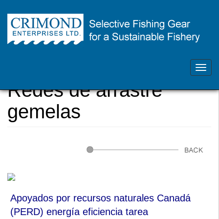
Skip
Contacte con nosotros - 902-468-1355
to
main
Toggl
Usted
Home
content
navig
está
Redes de arrastre
aquí
gemelas
Apoyados por recursos naturales Canadá
(PERD) energía eficiencia tarea