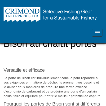
Skip
Contactez-nous - 902-468-1355
to
main
Toggl
Vous
Accueil
content
navig
êtes
Bison au chalut portes
ici
Versatile et efficace
La porte de Bison est individuellement conçue pour répondre à
vos exigences en matière de pêche. Ils prennent vos besoins et
le diviser deux manières de produire une forme efficace
d'économie de carburant et de produire une porte d'un certain
poids, taille et équilibre pour offrir le meilleur potentiel de capture.
Pourquoi les portes de Bison sont si différents