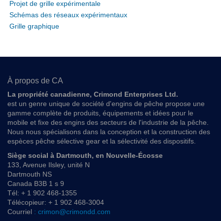
Projet de grille expérimentale
Schémas des réseaux expérimentaux
Grille graphique
À propos de CA
La propriété canadienne, Crimond Enterprises Ltd.
est un genre unique de société d'engins de pêche propose une
gamme complète de produits, équipements et idées pour le
mobile et fixe des engins des secteurs de l'industrie de la pêche.
Nous nous spécialisons dans la conception et la construction des
espèces pêche sélective gear et la sélectivité des dispositifs.
Siège social à Dartmouth, en Nouvelle-Écosse
133, Avenue Ilsley, unité N
Dartmouth NS
Canada B3B 1 s 9
Tél: + 1 902 468-1355
Télécopieur: + 1 902 468-3004
Courriel
: crimon@crimondd.com