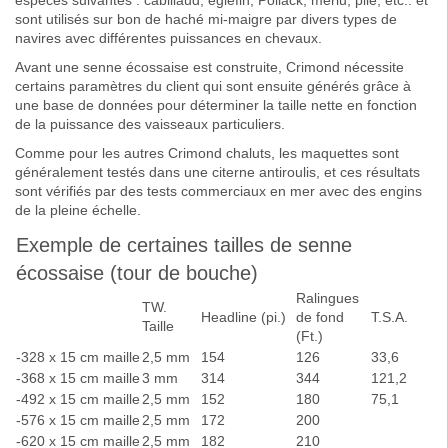
espèces suivantes : cabillaud, églefin, Pollack, merlu, plie, etc.. et
sont utilisés sur bon de haché mi-maigre par divers types de
navires avec différentes puissances en chevaux.
Avant une senne écossaise est construite, Crimond nécessite
certains paramètres du client qui sont ensuite générés grâce à
une base de données pour déterminer la taille nette en fonction
de la puissance des vaisseaux particuliers.
Comme pour les autres Crimond chaluts, les maquettes sont
généralement testés dans une citerne antiroulis, et ces résultats
sont vérifiés par des tests commerciaux en mer avec des engins
de la pleine échelle.
Exemple de certaines tailles de senne
écossaise (tour de bouche)
Ralingues
TW.
Headline (pi.)
de fond
T.S.A.
Taille
(Ft.)
-328 x 15 cm maille
2,5 mm
154
126
33,6
-368 x 15 cm maille
3 mm
314
344
121,2
-492 x 15 cm maille
2,5 mm
152
180
75,1
-576 x 15 cm maille
2,5 mm
172
200
-620 x 15 cm maille
2,5 mm
182
210