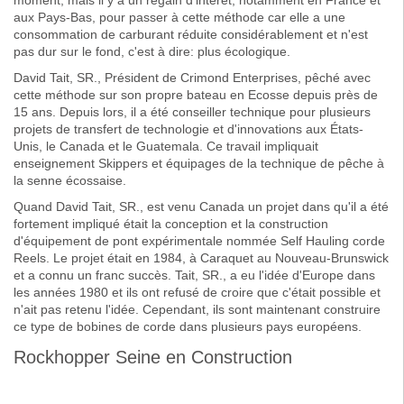
moment, mais il y a un regain d'intérêt, notamment en France et
aux Pays-Bas, pour passer à cette méthode car elle a une
consommation de carburant réduite considérablement et n'est
pas dur sur le fond, c'est à dire: plus écologique.
David Tait, SR., Président de Crimond Enterprises, pêché avec
cette méthode sur son propre bateau en Ecosse depuis près de
15 ans. Depuis lors, il a été conseiller technique pour plusieurs
projets de transfert de technologie et d'innovations aux États-
Unis, le Canada et le Guatemala. Ce travail impliquait
enseignement Skippers et équipages de la technique de pêche à
la senne écossaise.
Quand David Tait, SR., est venu Canada un projet dans qu'il a été
fortement impliqué était la conception et la construction
d'équipement de pont expérimentale nommée Self Hauling corde
Reels. Le projet était en 1984, à Caraquet au Nouveau-Brunswick
et a connu un franc succès. Tait, SR., a eu l'idée d'Europe dans
les années 1980 et ils ont refusé de croire que c'était possible et
n'ait pas retenu l'idée. Cependant, ils sont maintenant construire
ce type de bobines de corde dans plusieurs pays européens.
Rockhopper Seine en Construction