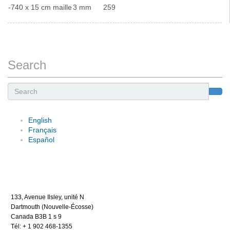
-740 x 15 cm maille
3 mm
259
Search
Search
English
Français
Español
133, Avenue Ilsley, unité N
Dartmouth (Nouvelle-Écosse)
Canada B3B 1 s 9
Tél: + 1 902 468-1355