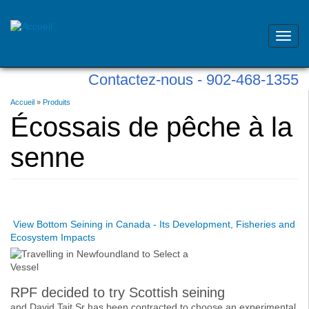
Toggl
navig
Skip
Contactez-nous - 902-468-1355
to
main
Vous
Accueil
»
Produits
content
êtes
Écossais de pêche à la
ici
senne
View Bottom Seining in Canada - Its Development, Fisheries and
Ecosystem Impacts
RPF decided to try Scottish seining
and David Tait Sr has been contracted to choose an experimental