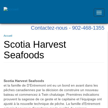
Toggl
navig
Skip
Contactez-nous - 902-468-1355
to
main
Vous
Accueil
content
êtes
Scotia Harvest
ici
Seafoods
Scotia Harvest Seafoods
et la famille de D'Entremont ont eu un bond en avant dans les
pêches canadiennes par la décision de construire un nouveau
bateau et commencez à Twin chalutage. Premières indications
prouvent la sagesse de ce geste et le capitaine et l'équipage ont
ajusté à la nouvelle technique de pêche. La famille d'Entremont