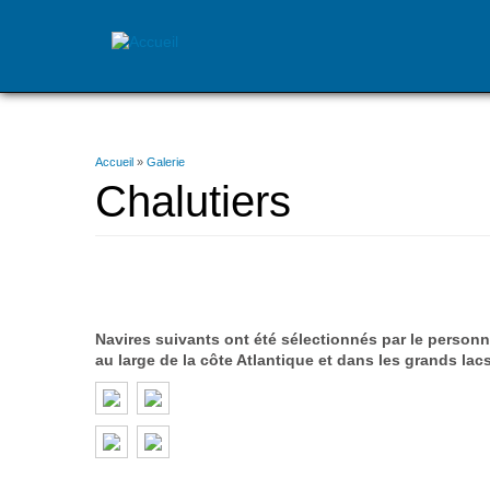
Skip
to
main
Vous
Accueil
»
Galerie
content
êtes
Chalutiers
ici
Navires suivants ont été sélectionnés par le person
au large de la côte Atlantique et dans les grands lacs