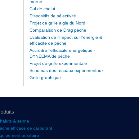
morue
Cul de chalut
Dispositifs de sélectivité
Projet de grille aigle du Nord
Comparaison de Drag pêche
Évaluation de l'Impact sur l'énergie &
efficacité de pêche
Accroître l'efficacité énergétique -
DYNEEMA de pêche
Projet de grille expérimentale
Schémas des réseaux expérimentaux
Grille graphique
roduits
haluts & senne
êche efficace de carburant
quipement auxiliaire