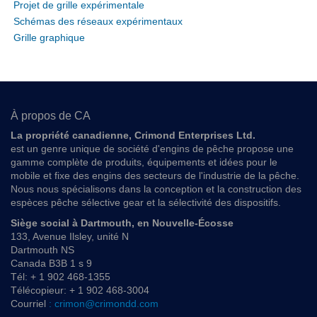
Projet de grille expérimentale
Schémas des réseaux expérimentaux
Grille graphique
À propos de CA
La propriété canadienne, Crimond Enterprises Ltd.
est un genre unique de société d'engins de pêche propose une
gamme complète de produits, équipements et idées pour le
mobile et fixe des engins des secteurs de l'industrie de la pêche.
Nous nous spécialisons dans la conception et la construction des
espèces pêche sélective gear et la sélectivité des dispositifs.
Siège social à Dartmouth, en Nouvelle-Écosse
133, Avenue Ilsley, unité N
Dartmouth NS
Canada B3B 1 s 9
Tél: + 1 902 468-1355
Télécopieur: + 1 902 468-3004
Courriel
: crimon@crimondd.com