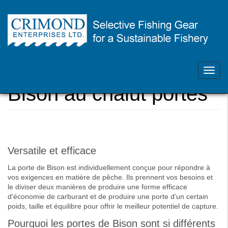
Skip
Contactez-nous - 902-468-1355
to
main
Toggl
Vous
Accueil
content
navig
êtes
Bison au chalut portes
ici
Versatile et efficace
La porte de Bison est individuellement conçue pour répondre à
vos exigences en matière de pêche. Ils prennent vos besoins et
le diviser deux manières de produire une forme efficace
d'économie de carburant et de produire une porte d'un certain
poids, taille et équilibre pour offrir le meilleur potentiel de capture.
Pourquoi les portes de Bison sont si différents