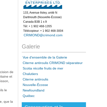
133, Avenue Ilsley, unité N
Dartmouth (Nouvelle-Écosse)
Canada B3B 1 s 9
Tél: + 1 902 468-1355
Télécopieur: + 1 902 468-3004
CRIMOND@crimond.com
Galerie
Vue d'ensemble de la Galerie
Citerne antiroulis CRIMOND séparateur
Scotia récolte fruits de mer
cision de
Chalutiers
taine et
Citerne antiroulis
isson,
Nouvelle-Écosse
ls le
Newfoundland
Québec
e, que la