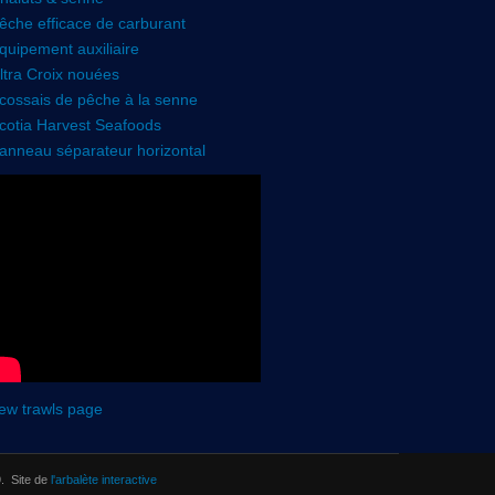
êche efficace de carburant
quipement auxiliaire
ltra Croix nouées
cossais de pêche à la senne
cotia Harvest Seafoods
anneau séparateur horizontal
ew trawls page
. Site de
l'arbalète interactive