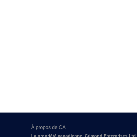
À propos de CA
La propriété canadienne, Crimond Enterprises Ltd.