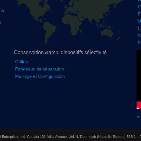
P
ts
É
U
s
É
S
P
Conservation &amp; dispositifs sélectivité
Grilles
Panneaux de séparation
Maillage et Configuration
Vi
nterprises Ltd. Canada 133 Ilsley Avenue, Unit N, Dartmouth (Nouvelle-Écosse) B3B 1 s 9