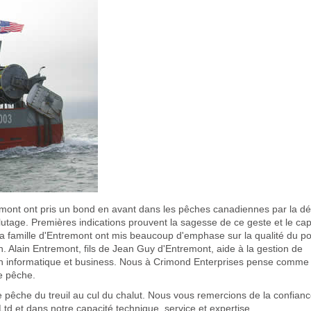
mont ont pris un bond en avant dans les pêches canadiennes par la dé
age. Premières indications prouvent la sagesse de ce geste et le capi
La famille d'Entremont ont mis beaucoup d'emphase sur la qualité du po
on. Alain Entremont, fils de Jean Guy d'Entremont, aide à la gestion de
on informatique et business. Nous à Crimond Enterprises pense comme i
de pêche.
pêche du treuil au cul du chalut. Nous vous remercions de la confianc
td et dans notre capacité technique, service et expertise.