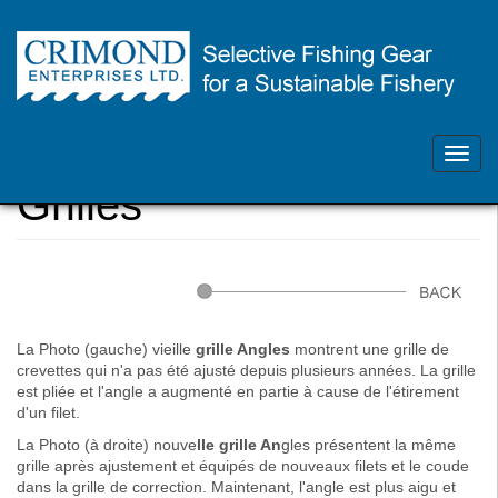
Skip
Contactez-nous - 902-468-1355
to
main
Toggl
Vous
Accueil
content
navig
êtes
Grilles
ici
La Photo (gauche) vieille
grille Angles
montrent une grille de
crevettes qui n'a pas été ajusté depuis plusieurs années. La grille
est pliée et l'angle a augmenté en partie à cause de l'étirement
d'un filet.
La Photo (à droite) nouve
lle grille An
gles présentent la même
grille après ajustement et équipés de nouveaux filets et le coude
dans la grille de correction. Maintenant, l'angle est plus aigu et