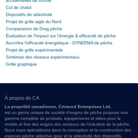
accidentelles de morue
Cul de chalut
Dispositifs de sélectivité
Projet de grille aigle du Nord
Comparaison de Drag pêche
Évaluation de l'Impact sur l'énergie & efficacité de pêche
Accroître l'efficacité énergétique - DYNEEMA de pêche
Projet de grille expérimentale
Schémas des réseaux expérimentaux
Grille graphique
À propos de CA
La propriété canadienne, Crimond Enterprises Ltd.
est un genre unique de société d'engins de pêche propose une
gamme complète de produits, équipements et idées pour le
mobile et fixe des engins des secteurs de l'industrie de la pêche.
Nous nous spécialisons dans la conception et la construction des
espèces pêche sélective gear et la sélectivité des dispositifs.