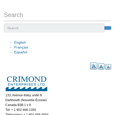
Search
Search
English
Français
Español
133, Avenue Ilsley, unité N
Dartmouth (Nouvelle-Écosse)
Canada B3B 1 s 9
Tél: + 1 902 468-1355
Télécopieur: + 1 902 468-3004