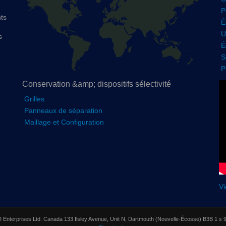
P
ts
É
U
s
É
S
P
Conservation &amp; dispositifs sélectivité
Grilles
Panneaux de séparation
Maillage et Configuration
Vi
nterprises Ltd. Canada 133 Ilsley Avenue, Unit N, Dartmouth (Nouvelle-Écosse) B3B 1 s 9