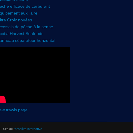
êche efficace de carburant
quipement auxiliaire
ltra Croix nouées
cossais de pêche à la senne
cotia Harvest Seafoods
anneau séparateur horizontal
ew trawls page
. Site de
l'arbalète interactive