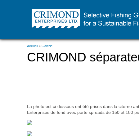
Skip
to
main
Vous
Accueil
»
Galerie
content
êtes
CRIMOND séparateur 
ici
La photo est ci-dessous ont été prises dans la citerne a
Enterprises de fond avec porte spreads de 150 et 180 pi