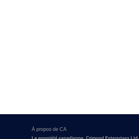
À propos de CA
La propriété canadienne, Crimond Enterprises Ltd.