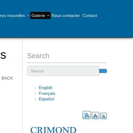
res nouvelles
Galerie
Nous contacter
Contact
Contactez-nous - 902-468-1355
is
Search
Search
English
Français
Español